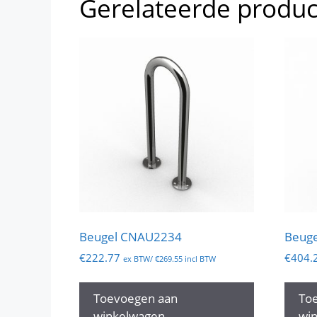
Gerelateerde produ
Beugel CNAU2234
Beug
€
222.77
€
404.
ex BTW/
€
269.55
incl BTW
Toevoegen aan
To
winkelwagen
wi