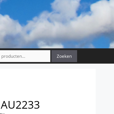
n
Zoeken
NAU2233