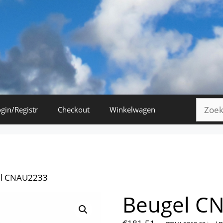
Zoeke
gin/Registr
Checkout
Winkelwagen
naar:
el CNAU2233
Beugel C