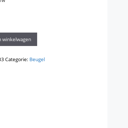
BTW
n winkelwagen
33
Categorie:
Beugel