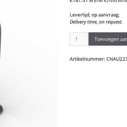
€
181.51
ex BTW/
€
219.63
incl 
Levertijd, op aanvraag.
Delivery time, on request.
Beugel
Toevoegen aa
CNAU2233
aantal
Artikelnummer:
CNAU22