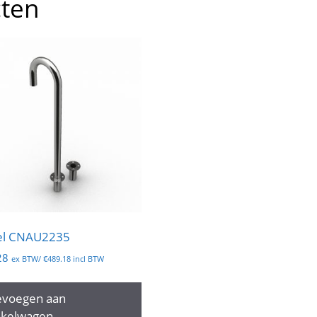
cten
el CNAU2235
28
ex BTW/
€
489.18
incl BTW
evoegen aan
nkelwagen