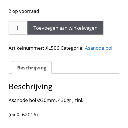
prijs
prijs
was:
is:
2 op voorraad
€14.30.
€7.15.
Asanode
Toevoegen aan winkelwagen
bol
Ø30mm,
430gr
Artikelnummer:
XL506
Categorie:
Asanode bol
,
zink
XL506
Beschrijving
aantal
Beschrijving
Asanode bol Ø30mm, 430gr , zink
(ex XL62016)