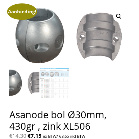
Aanbieding!
Asanode bol Ø30mm,
430gr , zink XL506
Oorspronkelijke
Huidige
€
14.30
€
7.15
ex BTW/
€
8.65
incl BTW