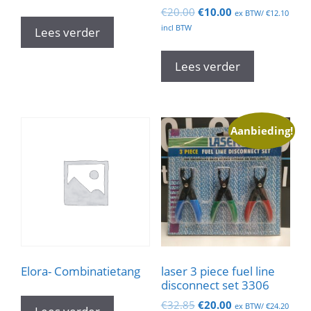
Oorspronkelijke
Huidige
€
20.00
€
10.00
ex BTW/
€
12.10
prijs
prijs
incl BTW
Lees verder
was:
is:
€20.00.
€10.00.
Lees verder
Aanbieding!
Elora- Combinatietang
laser 3 piece fuel line
disconnect set 3306
Oorspronkelijke
Huidige
€
32.85
€
20.00
ex BTW/
€
24.20