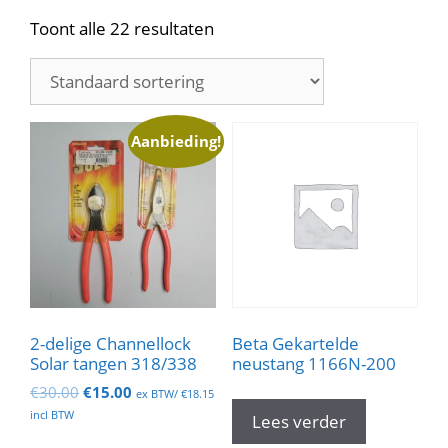
Toont alle 22 resultaten
Aanbieding!
2-delige Channellock
Beta Gekartelde
Solar tangen 318/338
neustang 1166N-200
Oorspronkelijke
Huidige
€
30.00
€
15.00
ex BTW/
€
18.15
prijs
prijs
incl BTW
Lees verder
was:
is: